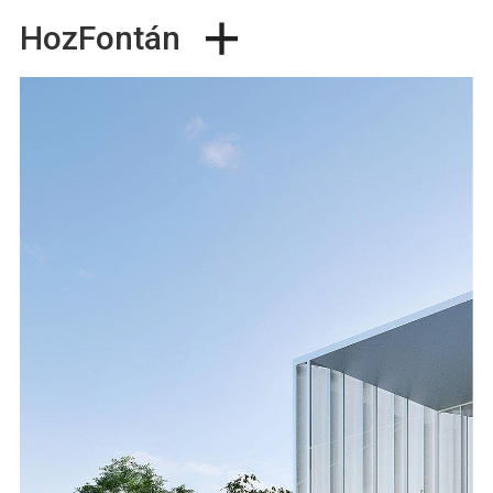
+
HozFontán